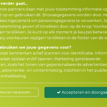
 verder gaat...
onze partners slaan met jouw toestemming informatie o
t op en gebruiken dit. Browsegegevens worden door m
kies ingezameld om persoonsgegevens te verwerken. J
estemming geven of intrekken door op de knop 'Voork
en' te klikken. Je kunt op elk moment je keuzes beher
acy voorkeuren wijzigen' te klikken in de footer van de w
ebruiken we jouw gegevens voor?
raat kenmerken actief scannen voor identificatie. Infor
araat opslaan en/of openen. Marketing gerelateerde
iten, zoals het tonen van gepersonaliseerde advertenties
, advertentie- en contentmeting, inzichten in het publi
ontwikkeling.
rkeuren aanpassen
Accepteren en doorga
 Dit moet je weten over een bouwdepot
n? Lees waarom een bouwdepot een cruciale rol speel