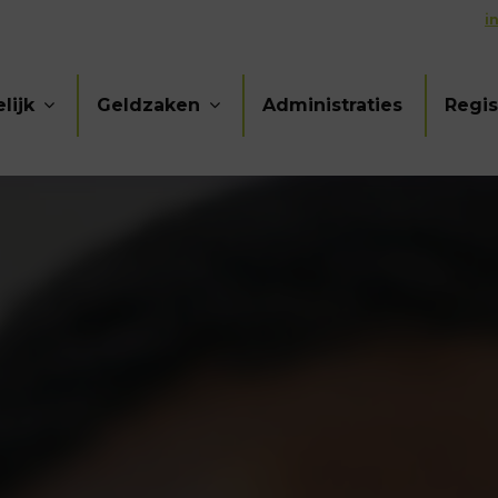
i
lijk
Geldzaken
Administraties
Regis