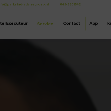
nfo@parkstad-adviesgroep.nl
045-8501542
terExecuteur
Contact
App
k
Service