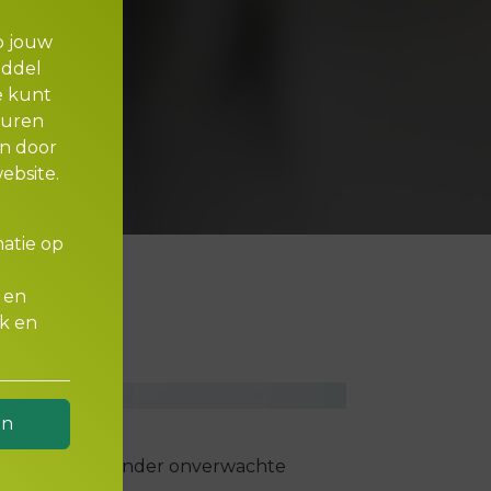
p jouw
iddel
e kunt
euren
en door
ebsite.
matie op
 en
ek en
an
t en hoe je zonder onverwachte