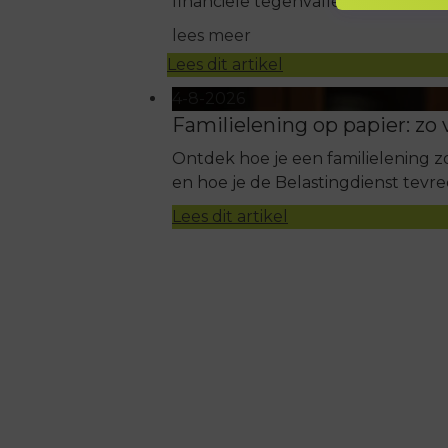
financiële tegenvallers je plannen
lees meer
Lees dit artikel
4-8-2026
Familielening op papier: zo
Ontdek hoe je een familielening z
en hoe je de Belastingdienst tevr
Lees dit artikel