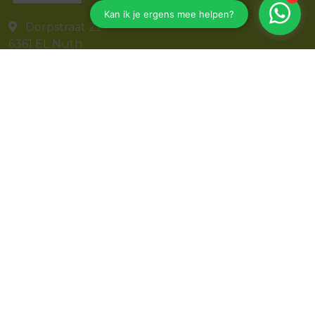
Dorpstraat 22
6361 EL
Nuth
045-8501542
info@parkstad-adviesgroep.nl
Navigeren
Particulier
Zakelijk
Geldzaken
Administraties
RegisterExecuteur
Service