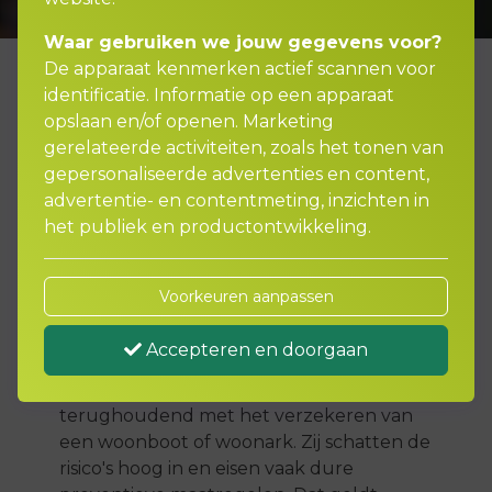
Waar gebruiken we jouw gegevens voor?
De apparaat kenmerken actief scannen voor
identificatie. Informatie op een apparaat
opslaan en/of openen. Marketing
Woonboot- of
gerelateerde activiteiten, zoals het tonen van
woonarkverzekering nodig?
gepersonaliseerde advertenties en content,
advertentie- en contentmeting, inzichten in
het publiek en productontwikkeling.
U heeft een woonboot of woonark. Uw
woonboot is uw trots en biedt u een
Voorkeuren aanpassen
unieke woonplek op het water. Natuurlijk
is het belangrijk dat uw woonboot goed
Accepteren en doorgaan
verzekerd is.
Reguliere verzekeraars zijn doorgaans
terughoudend met het verzekeren van
een woonboot of woonark. Zij schatten de
risico's hoog in en eisen vaak dure