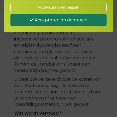
schade die ontstaat aan de ruiten van uw
Voorkeuren aanpassen
huis. Ook als u per ongeluk zelf uw ruit
breekt.
Accepteren en doorgaan
De Glasverzekering is een aanvullende
verzekering op uiw opstal- of
inboedelverzekering voor schade aan
enkelglas, dubbelglas en/of een
combinatie van glassoorten. Ruiten van
glas en kunststof vallen hier ook onder.
Ramen, deuren, balkons, koepels en
vensters zijn hiermee gedekt.
U bent ook verzekerd voor de kosten van
een noodvoorziening. De kosten die
komen kijken bij opruiming en om schade
te voorkomen of te beperken
(bereddingskosten) zijn ook gedekt.
Wat wordt vergoed?