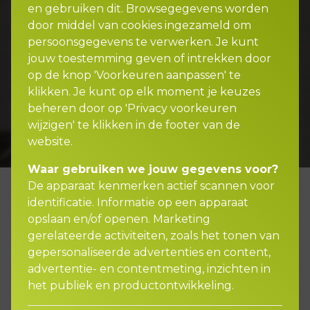
en gebruiken dit. Browsegegevens worden
door middel van cookies ingezameld om
persoonsgegevens te verwerken. Je kunt
jouw toestemming geven of intrekken door
op de knop 'Voorkeuren aanpassen' te
klikken. Je kunt op elk moment je keuzes
beheren door op 'Privacy voorkeuren
wijzigen' te klikken in de footer van de
website.
Waar gebruiken we jouw gegevens voor?
De apparaat kenmerken actief scannen voor
identificatie. Informatie op een apparaat
opslaan en/of openen. Marketing
Glasdekking afsluiten?
gerelateerde activiteiten, zoals het tonen van
gepersonaliseerde advertenties en content,
advertentie- en contentmeting, inzichten in
Een kapotte ruit door een ongelukje in
het publiek en productontwikkeling.
huis of een onverwachts afgebroken tak
van een boom? De glasdekking dekt de