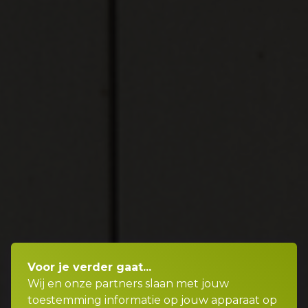
Voor je verder gaat...
Wij en onze partners slaan met jouw
toestemming informatie op jouw apparaat op