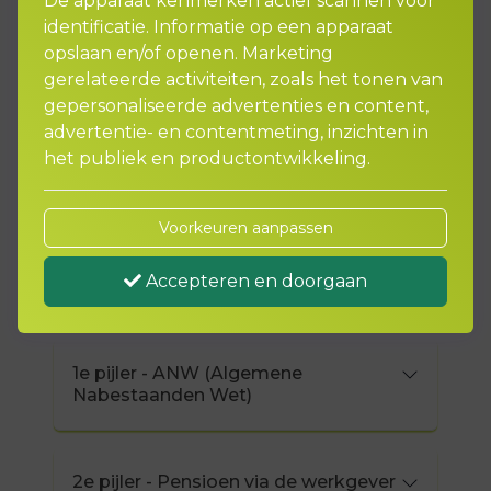
De apparaat kenmerken actief scannen voor
identificatie. Informatie op een apparaat
opslaan en/of openen. Marketing
Ik ben een werknemer in
gerelateerde activiteiten, zoals het tonen van
loondienst. Wat is voor mij
gepersonaliseerde advertenties en content,
advertentie- en contentmeting, inzichten in
van belang?
het publiek en productontwikkeling.
Voorkeuren aanpassen
1e pijler - AOW (Algemene
Accepteren en doorgaan
Ouderdoms Wet)
1e pijler - ANW (Algemene
Nabestaanden Wet)
2e pijler - Pensioen via de werkgever