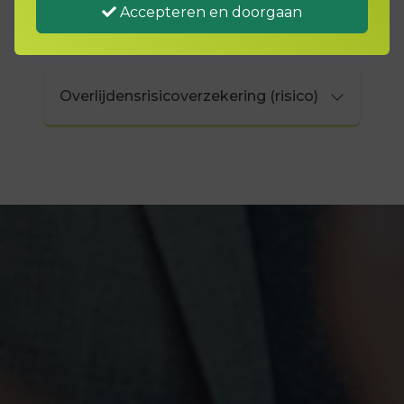
Accepteren en doorgaan
Overlijdensrisicoverzekering (risico)