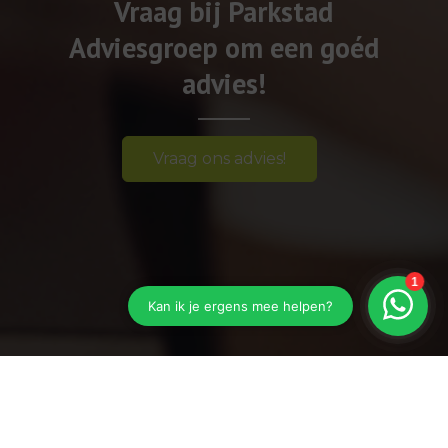
Vraag bij Parkstad
Adviesgroep om een goéd
advies!
Vraag ons advies!